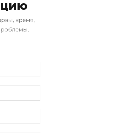
ацию
рвы, время,
проблемы,