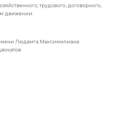
озяйственного, трудового, договорного,
ом движении.
 имени Людвига Максимилиана
двокатов