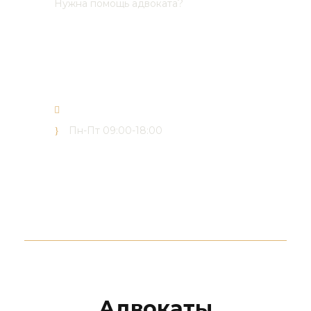
Нужна помощь адвоката?
(068) 165 03 30
(050) 165 03 30
(073) 165 03 30
office@forward-advisors.com
Пн-Пт 09:00-18:00
Адвокаты