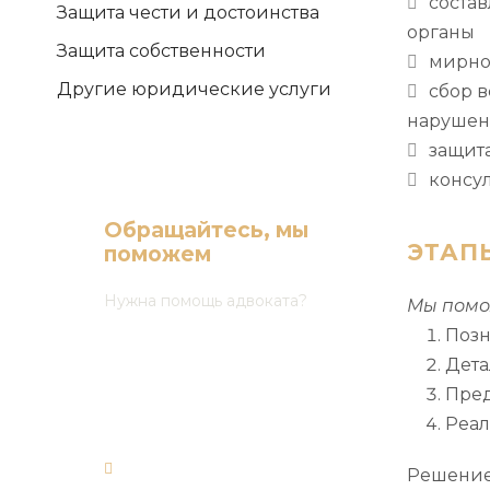
соста
Защита чести и достоинства
органы
Защита собственности
мирно
Другие юридические услуги
сбор
в
нарушен
защита
консу
Обращайтесь, мы
ЭТАП
поможем
Нужна помощь адвоката?
Мы помо
Позн
(068) 165 03 30
Дета
(050) 165 03 30
Пред
(073) 165 03 30
Реал
office@forward-
Решение 