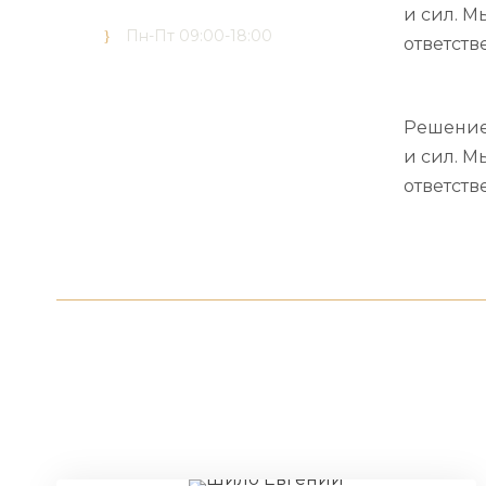
advisors.com
и сил. М
Пн-Пт 09:00-18:00
ответств
Решение 
и сил. М
ответств