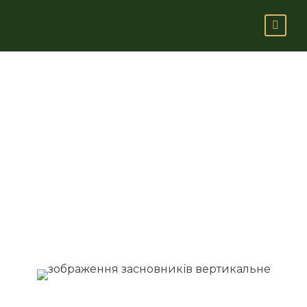
Команда
юридичної
фірми