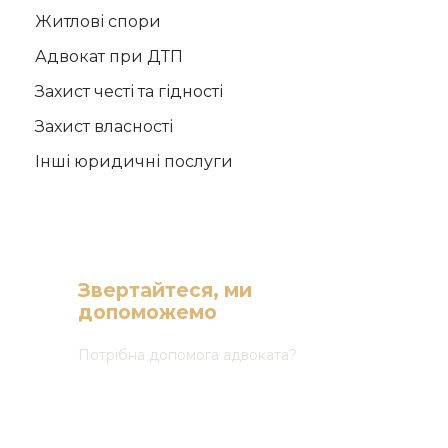
Житлові спори
Адвокат при ДТП
Захист честі та гідності
Захист власності
Інші юридичні послуги
Звертайтеся, ми
допоможемо
Потрібна допомога адвоката?
(068) 165 03 30
(050) 165 03 30