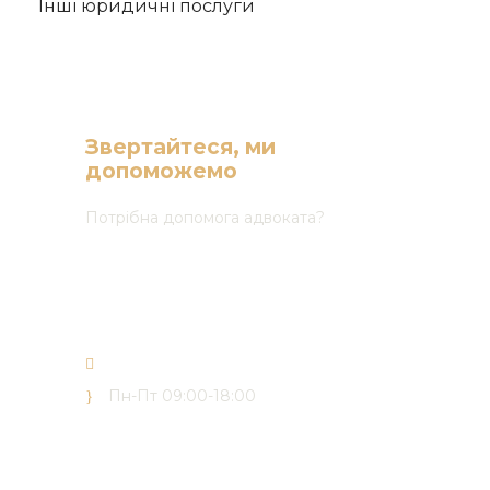
Інші юридичні послуги
Звертайтеся, ми
допоможемо
Потрібна допомога адвоката?
(068) 165 03 30
(050) 165 03 30
(073) 165 03 30
office@forward-advisors.com
Пн-Пт 09:00-18:00