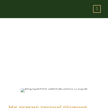
Банківські
спори
Ми знаємо законні рішення