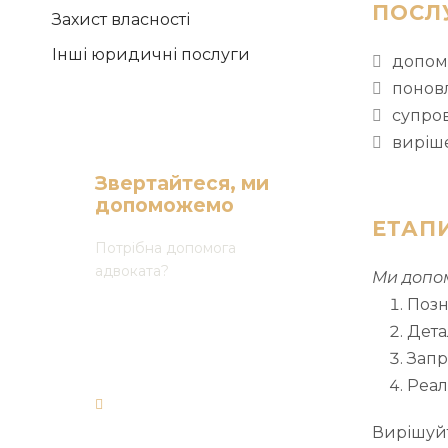
ПОСЛ
Захист власності
Інші юридичні послуги
допом
понов
супро
виріш
Звертайтеся, ми
допоможемо
ЕТАП
Потрібна допомога
адвоката?
Ми допо
Позн
(068) 165 03 30
Дета
(050) 165 03 30
Запр
(073) 165 03 30
Реал
office@forward-
advisors.com
Вирішуй