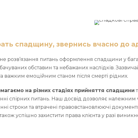
рать спадщину, звернись вчасно до а
не розв’язання питань оформлення спадщини у баг
ачуваних обставин та небажаних наслідків. Зазвичай, 
та важким емоційним станом після смерті рідних.
магаємо на різних стадіях прийняття спадщини
т
ні спірних питань. Наш досвід дозволяє належним
ні строки та втрачені правовстановлюючі документ
 також успішно захистити права клієнта у разі виникн