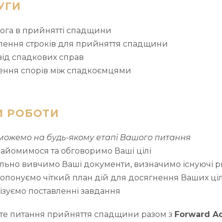
УГИ
ога в прийнятті спадщини
лення строків для прийняття спадщини
від спадкових справ
ення спорів між спадкоємцями
И РОБОТИ
можемо на будь-якому етапі Вашого питання
айомимося та обговоримо Ваші цілі
льно вивчимо Ваші документи, визначимо існуючі 
опонуємо чіткий план дій для досягнення Ваших ці
ізуємо поставленні завдання
те питання прийняття спадщини разом з
Forward Ad