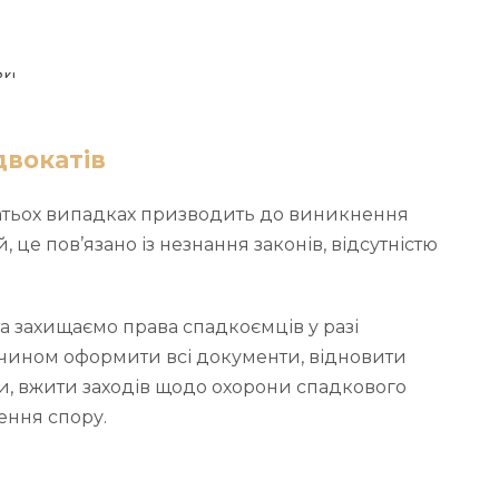
двокатів
атьох випадках призводить до виникнення
це пов’язано із незнання законів, відсутністю
а захищаємо права спадкоємців у разі
 чином оформити всі документи, відновити
и, вжити заходів щодо охорони спадкового
ення спору.