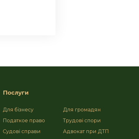
Послуги
Для бізнесу
Для громадян
Податкое право
Трудові спори
Судові справи
Адвокат при ДТП