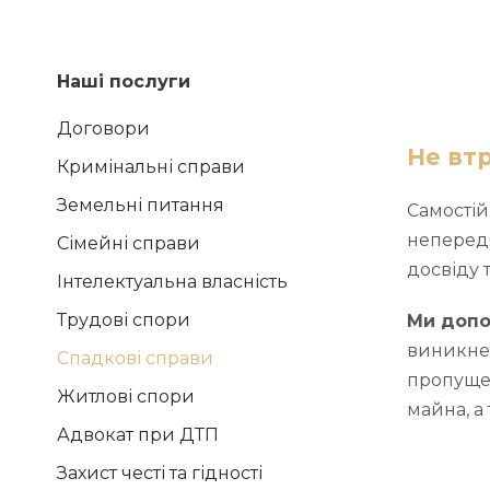
Наші послуги
Договори
Не вт
Кримінальні справи
Земельні питання
Самостій
непередб
Сімейні справи
досвіду 
Інтелектуальна власність
Трудові спори
Ми допо
виникнен
Спадкові справи
пропущен
Житлові спори
майна, а
Адвокат при ДТП
Захист честі та гідності