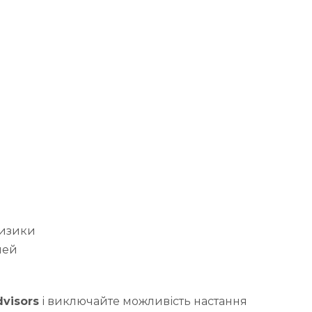
ризики
лей
visors
і виключайте можливість настання