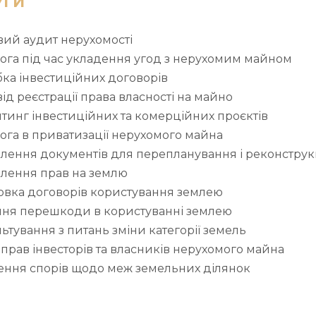
УГИ
вий аудит нерухомості
ога під час укладення угод з нерухомим майном
ка інвестиційних договорів
ід реєстрації права власності на майно
тинг інвестиційних та комерційних проєктів
га в приватизації нерухомого майна
лення документів для перепланування і реконструк
лення прав на землю
овка договорів користування землею
ння перешкоди в користуванні землею
ьтування з питань зміни категорії земель
 прав інвесторів та власників нерухомого майна
ення спорів щодо меж земельних ділянок