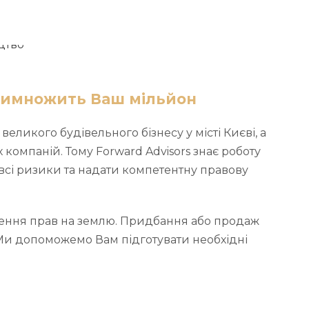
римножить Ваш мільйон
ликого будівельного бізнесу у місті Києві, а
омпаній. Тому Forward Advisors знає роботу
всі ризики та надати компетентну правову
ення прав на землю. Придбання або продаж
 Ми допоможемо Вам підготувати необхідні