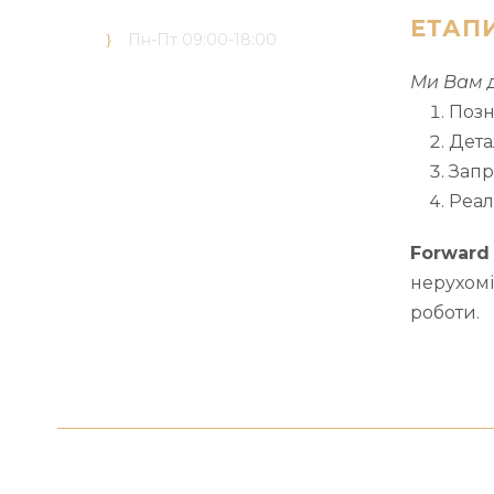
advisors.com
ЕТАП
Пн-Пт 09:00-18:00
Ми Вам 
Позн
Дета
Запр
Реал
Forward 
нерухомі
роботи.