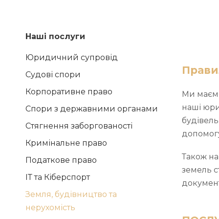
Наші послуги
Юридичний супровід
Прави
Судові спори
Корпоративне право
Ми маємо
наші юри
Спори з державними органами
будівель
Стягнення заборгованості
допомог
Кримінальне право
Також н
Податкове право
земель с
ІТ та Кіберспорт
документ
Земля, будівництво та
нерухомість