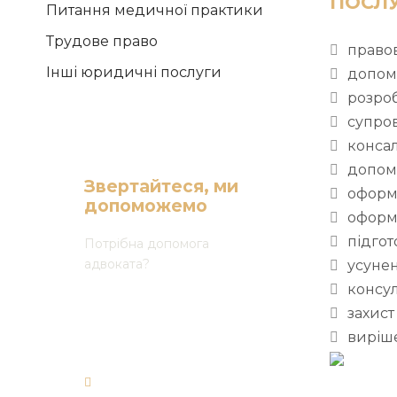
ПОСЛ
Питання медичної практики
Трудове право
право
Інші юридичні послуги
допом
розроб
супров
консал
допомо
Звертайтеся, ми
оформ
допоможемо
оформ
підгот
Потрібна допомога
адвоката?
усуне
консул
(068) 165 03 30
захист
(050) 165 03 30
виріш
(073) 165 03 30
office@forward-