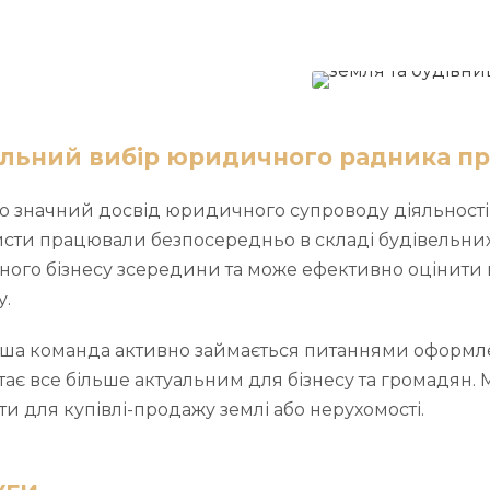
льний вибір юридичного радника п
 значний досвід юридичного супроводу діяльності ве
сти працювали безпосередньо в складі будівельних к
ного бізнесу зсередини та може ефективно оцінити 
у.
аша команда активно займається питаннями оформл
тає все більше актуальним для бізнесу та громадян.
и для купівлі-продажу землі або нерухомості.