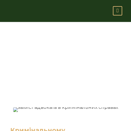
Кримінальне
право
Кримінальному