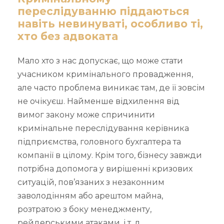
переслідуванню піддаються
навіть невинуваті, особливо ті,
хто без адвоката
Мало хто з нас допускає, що може стати
учасником кримінального провадження,
але часто проблема виникає там, де її зовсім
не очікуєш. Найменше відхилення від
вимог закону може спричинити
кримінальне переслідування керівника
підприємства, головного бухгалтера та
компанії в цілому. Крім того, бізнесу завжди
потрібна допомога у вирішенні кризових
ситуацій, пов’язаних з незаконним
заволодінням або арештом майна,
розтратою з боку менеджменту,
рейдерськими атаками, і т. д.