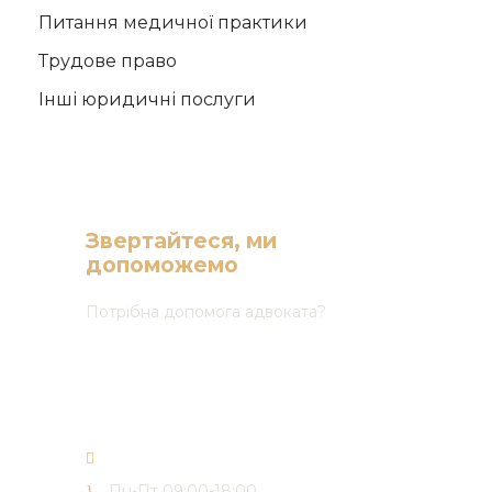
Питання медичної практики
Трудове право
Інші юридичні послуги
Звертайтеся, ми
допоможемо
Потрібна допомога адвоката?
(068) 165 03 30
(050) 165 03 30
(073) 165 03 30
office@forward-advisors.com
Пн-Пт 09:00-18:00