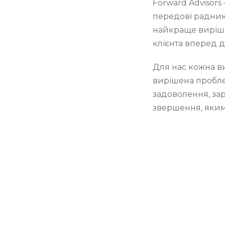
Forward Advisors
передові радник
найкраще виріш
клієнта вперед д
Для нас кожна в
вирішена пробл
задоволення, зар
звершення, яким,