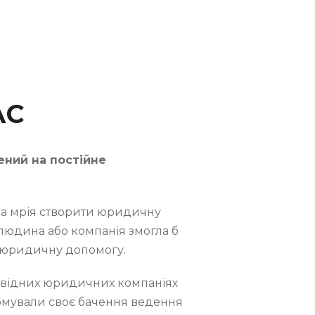
АС
ний на постійне
ьна мрія створити юридичну
 людина або компанія змогла б
 юридичну допомогу.
відних юридичних компаніях
рмували своє бачення ведення