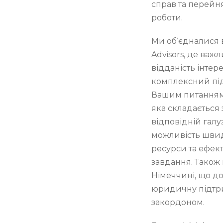
справ та перейн
роботи.
Ми об‘єдналися 
Advisors, де важ
відданість інтере
комплексний під
Вашим питанням 
яка складається 
відповідній галуз
можливість швид
ресурси та ефек
завдання. Також
Німеччині, що д
юридичну підтрим
закордоном.