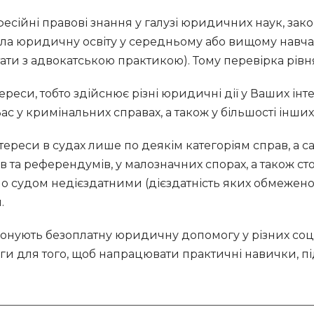
есійні правові знання у галузі юридичних наук, зако
ла юридичну освіту у середньому або вищому навча
утати з адвокатською практикою). Тому перевірка рівня
еси, тобто здійснює різні юридичні дії у Ваших інтер
 у кримінальних справах, а також у більшості інших
ереси в судах лише по деякім категоріям справ, а са
в та референдумів, у малозначних спорах, а також с
нано судом недієздатними (дієздатність яких обмежено
.
понують безоплатну юридичну допомогу у різних соц
ги для того, щоб напрацювати практичні навички, п