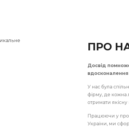
ПРО Н
Досвід помноже
вдосконалення
У нас була спіл
фірму, де кожна
отримати якісну
Працюючи у про
України, ми сфо