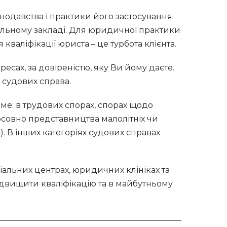
нодавства і практики його застосування.
льному закладі.
Для юридичної практики
 кваліфікації юриста – це турбота клієнта.
есах, за довіреністю, яку Ви йому даєте.
 судових справа.
ме: в трудових спорах, спорах щодо
тосовно представництва малолітніх чи
). В інших категоріях судових справах
іальних центрах, юридичних клініках та
ідвищити кваліфікацію та в майбутньому