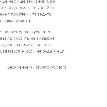
 – це не лише захисники, а й
и, які допомагають знайти
ення проблеми та ведуть
о бажаної мети.
играна справа та успішно
ема приносить неймовірне
яджає та надихає на нові
 здається, ніколи не буде кінця.
Засновники Forward Advisors