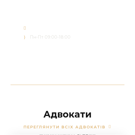
(068) 165 03 30
(050) 165 03 30
(073) 165 03 30
office@forward-advisors.com
Пн-Пт 09:00-18:00
Адвокати
ПЕРЕГЛЯНУТИ ВСІХ АДВОКАТІВ